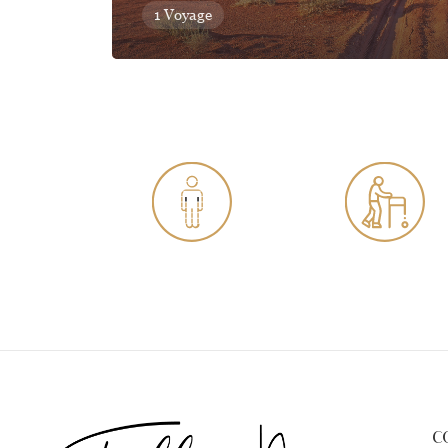
1 Voyage
Valide
Senior
C