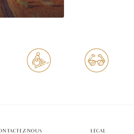
Déficient moteur
Déficient visuel
ONTACTEZ-NOUS
LÉGAL