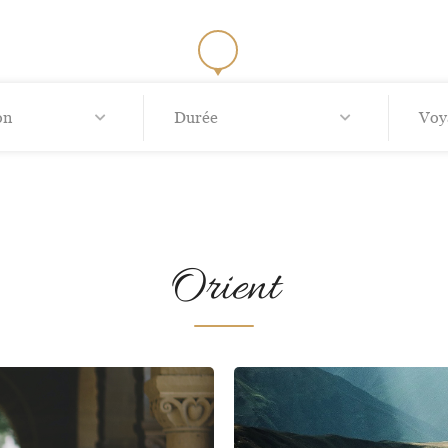
on
Durée
Voy
Orient