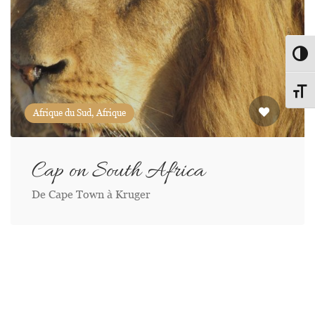
Passe
Change
Afrique du Sud, Afrique
Cap on South Africa
De Cape Town à Kruger