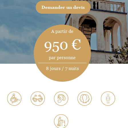
Demander un devis
A partir de
950 €
par personne
8 jours / 7 nuits