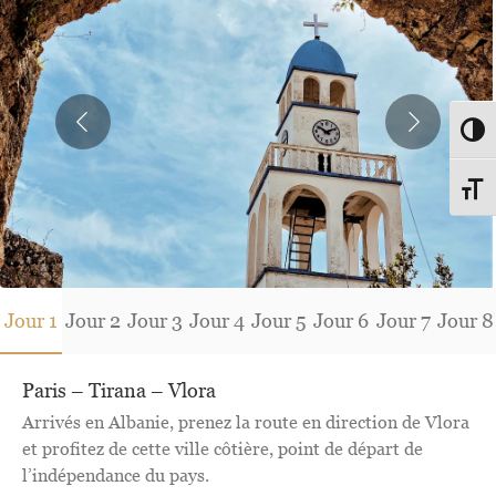
Passe
Change
Jour 1
Jour 1
Jour 1
Jour 1
Jour 1
Jour 1
Jour 1
Jour 1
Jour 1
Jour 2
Jour 3
Jour 4
Jour 5
Jour 6
Jour 7
Jour 8
Paris – Tirana – Vlora
Arrivés en Albanie, prenez la route en direction de Vlora
et profitez de cette ville côtière, point de départ de
l’indépendance du pays.