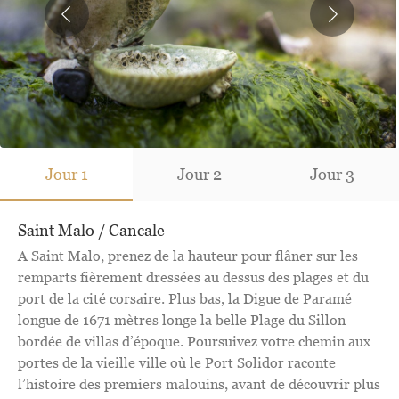
Jour 1
Jour 1
Jour 1
Jour 1
Jour 2
Jour 3
Saint Malo / Cancale
A Saint Malo, prenez de la hauteur pour flâner sur les
remparts fièrement dressées au dessus des plages et du
port de la cité corsaire. Plus bas, la Digue de Paramé
longue de 1671 mètres longe la belle Plage du Sillon
bordée de villas d’époque. Poursuivez votre chemin aux
portes de la vieille ville où le Port Solidor raconte
l’histoire des premiers malouins, avant de découvrir plus