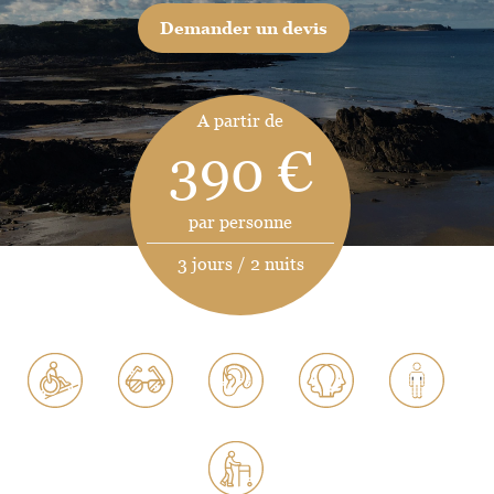
Demander un devis
A partir de
390 €
par personne
3 jours / 2 nuits