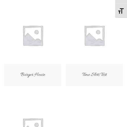
Change
Burger House
Time Slots Test