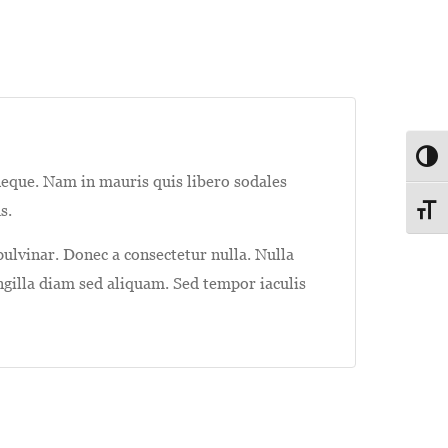
Passe
 neque. Nam in mauris quis libero sodales
s.
Change
pulvinar. Donec a consectetur nulla. Nulla
ingilla diam sed aliquam. Sed tempor iaculis