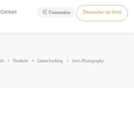
Contact
Demander un devis
Connexion
rah
Products
Listeo booking
Joe’s Photography