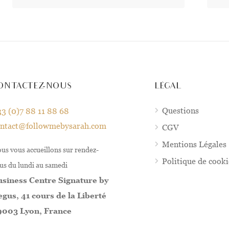
ONTACTEZ-NOUS
LÉGAL
Questions
3 (0)7 88 11 88 68
ontact@followmebysarah.com
CGV
Mentions Légales
us vous accueillons sur rendez-
Politique de cook
us du lundi au samedi
siness Centre Signature by
gus, 41 cours de la Liberté
9003 Lyon, France