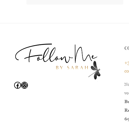
C
+3
c
Facebook
Instagram
No
vo
Bu
Re
6