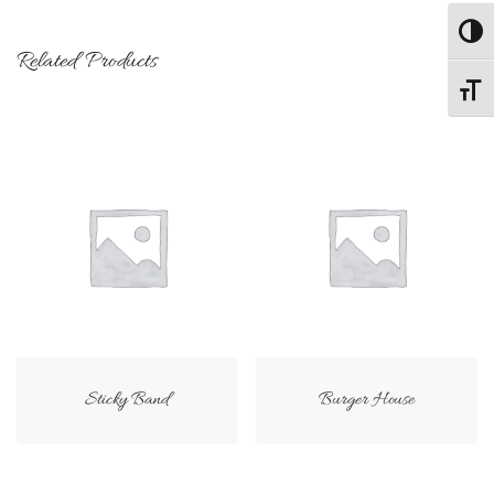
Passe
Related Products
Change
Sticky Band
Burger House