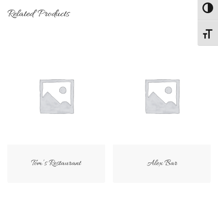
Passe
Related Products
Change
Tom’s Restaurant
Alex Bar