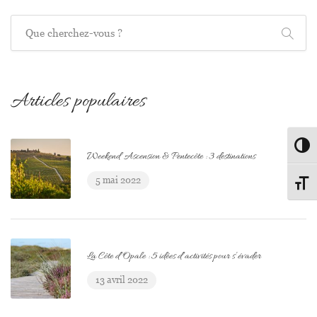
Recherche
Articles populaires
Passe
Weekend Ascension & Pentecôte : 3 destinations
5 mai 2022
Change
La Côte d’Opale : 5 idées d’activités pour s’évader
13 avril 2022