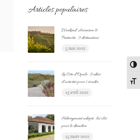
Articles populaires
Weekend Ascension &
Pentecôte : 3 destinations
5 mai 2022
Passe
La Côte d’Opale : 5 idées
d’activités pour s’évader
Change
13 avril 2022
Hébergement adapté : les clés
pour le dénicher
15 mars 2022