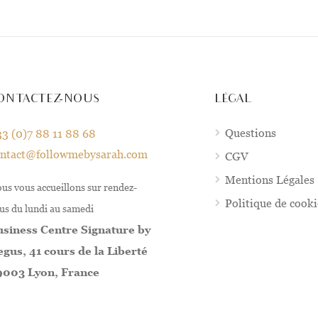
ONTACTEZ-NOUS
LÉGAL
Questions
3 (0)7 88 11 88 68
ontact@followmebysarah.com
CGV
Mentions Légales
us vous accueillons sur rendez-
Politique de cook
us du lundi au samedi
siness Centre Signature by
gus, 41 cours de la Liberté
9003 Lyon, France