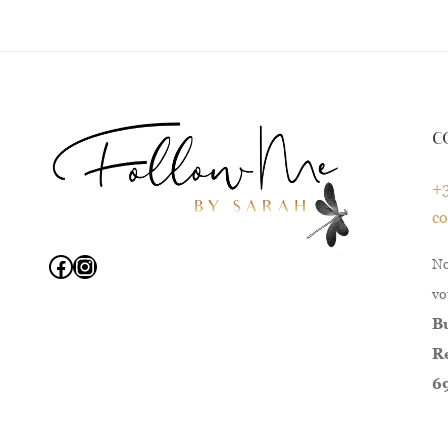
C
+3
c
Facebook
Instagram
No
vo
Bu
Re
6