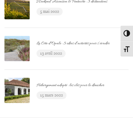
Weekend Ascension & Pentecôte : 3 destinations
5 mai 2022
Passe
La Côte d’Opale : 5 idées d’activités pour s’évader
Change
13 avril 2022
Hébergement adapté : les clés pour le dénicher
15 mars 2022