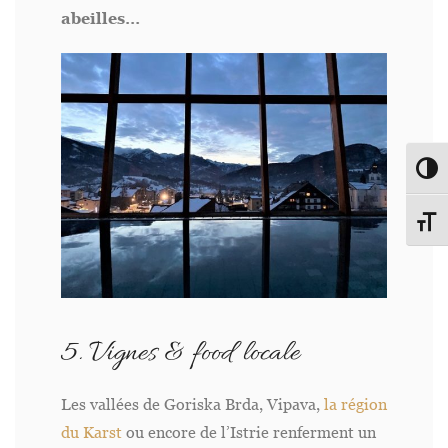
abeilles…
Passe
Change
5. Vignes & food locale
Les vallées de Goriska Brda, Vipava,
la région
du Karst
ou encore de l’Istrie renferment un